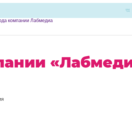
года компании Лабмедиа
мпании «Лабмед
ия