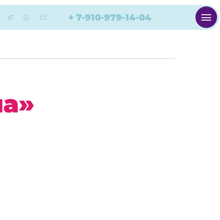
+ 7-910-979-14-0 4
иа»